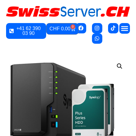
0
+41 62 390
CHF
0.00
03 90