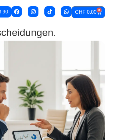
0
3 90
CHF
0.00
tscheidungen.