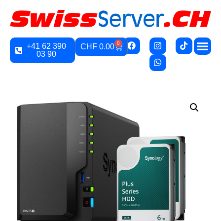
0
+41 62 390
CHF
0.00
03 90