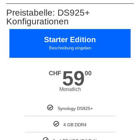
Preistabelle: DS925+
Konfigurationen
Starter Edition
Beschreibung eingeben
59
CHF
00
Monatlich
Synology DS925+
4 GB DDR4