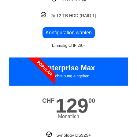
2x 12 TB HDD (RAID 1)
Konfiguration wählen
Einmalig CHF 29.–
POPULÄR
Enterprise Max
Beschreibung eingeben
129
CHF
00
Monatlich
Synology DS925+