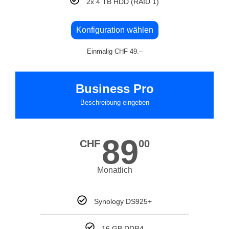
2x 4 TB HDD (RAID 1)
Konfiguration wählen
Einmalig CHF 49.–
Business Pro
Beschreibung eingeben
89
CHF
00
Monatlich
Synology DS925+
16 GB DDR4