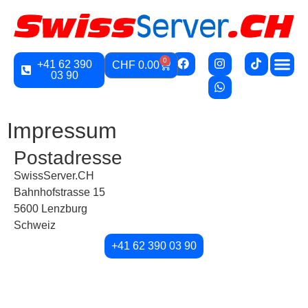
0
+41 62 390
CHF
0.00
03 90
Impressum
Postadresse
SwissServer.CH
Bahnhofstrasse 15
5600 Lenzburg
Schweiz
+41 62 390 03 90